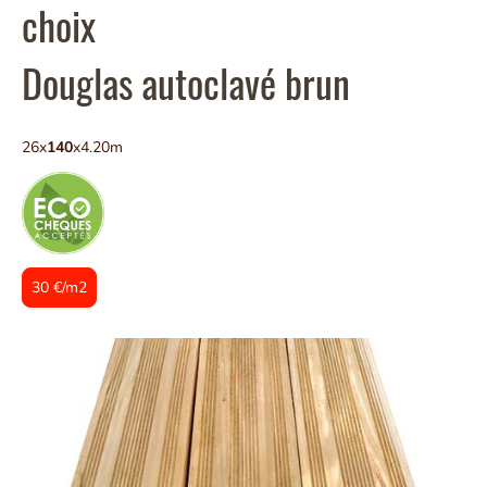
choix
Douglas autoclavé brun
26x
140
x4.20m
30 €/m2