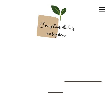
Besoin de plancher, bardage, pellets,
entretien du bois... :
CONTACTEZ-
MOI !