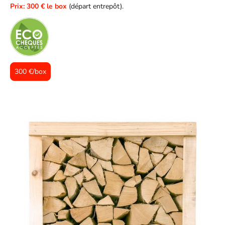
Prix: 300 € le box
(départ entrepôt).
300 €/box