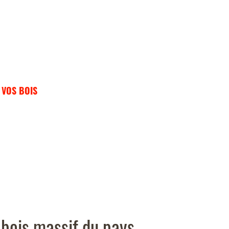
 les résineux et les bois exotiques sont, en majorité, di
tations
mblage et façonnages divers en notre atelier :
 VOS BOIS
pour votre de cabanes, terrasse, jardinière... 
abotage de vos bois au détail ou par grande quantité ;
llations, enlèvement progressif selon vos besoins ;
 bois massif du pays