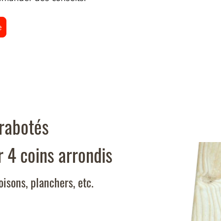
e
 rabotés
r 4 coins arrondis
isons, planchers, etc.