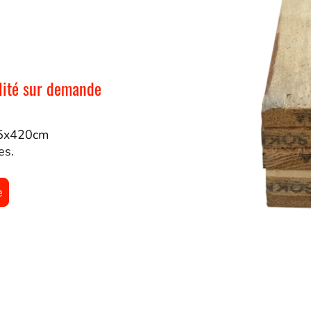
e
ilité sur demande
35x420cm
es.
e