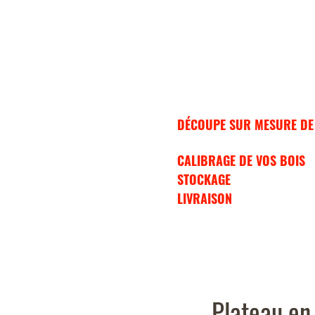
Les bois durs (chêne, hêtre),
sec séchoir.
Les détails de mes pres
Possibilité de rabotage, asse
DÉCOUPE SUR MESURE DE
plans) ;
CALIBRAGE DE VOS BOIS
r
STOCKAGE
dans mes insta
LIVRAISON
sur demande.
Plateau en