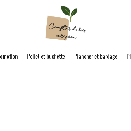
romotion
Pellet et buchette
Plancher et bardage
P
E, BOIS DE MENUISERIE...
ervice de menuiserie