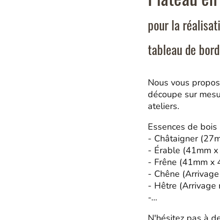
pour la réalisat
tableau de bord.
Nous vous proposo
découpe sur mesur
ateliers.
Essences de bois 
- Châtaigner (27
- Érable (41mm x
- Frêne (41mm x 
- Chêne (Arrivage 
- Hêtre (Arrivage 
-...
N'hésitez pas à d