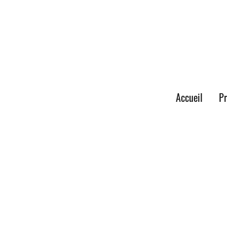
Accueil
P
BOIS DE CHARPENT
Optez pour mon s