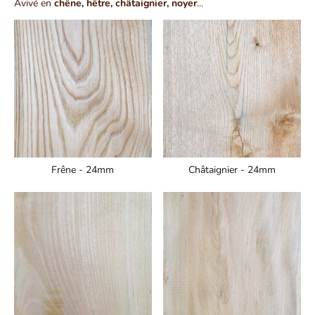
Avivé en
chêne, hêtre, châtaignier, noyer
...
Frêne - 24mm
Châtaignier - 24mm