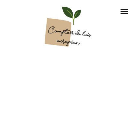
Plateau de boule
Le plateau de boule
(souvent appelé simplement «boule» ou
«plot» en scierie) désigne un empilement ordonné de planches de
bois brut, sciées successivement dans une même grume (le tronc
de l'arbre).
Les plateaux de boule sont très prisés en menuiserie, ébénisterie
(tables, meubles...) et pour la fabrication de parquets, offrant un
aspect authentique et massif.