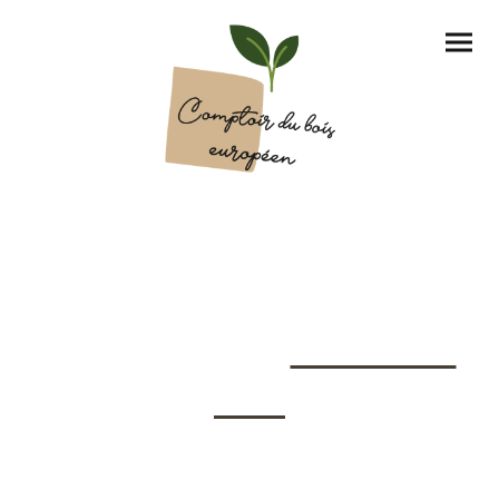
Besoin de plancher, bardage, pellets,
entretien du bois... :
CONTACTEZ-
MOI !